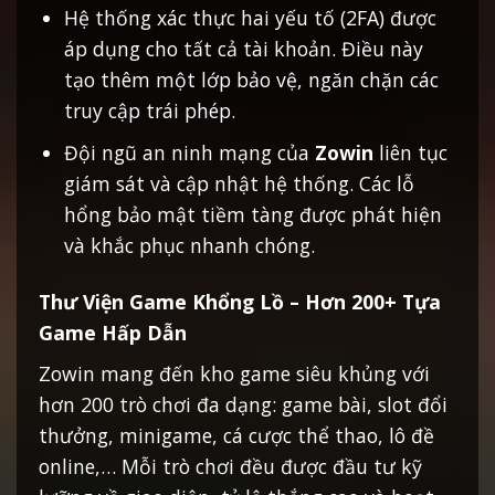
Hệ thống xác thực hai yếu tố (2FA) được
áp dụng cho tất cả tài khoản. Điều này
tạo thêm một lớp bảo vệ, ngăn chặn các
truy cập trái phép.
Đội ngũ an ninh mạng của
Zowin
liên tục
giám sát và cập nhật hệ thống. Các lỗ
hổng bảo mật tiềm tàng được phát hiện
và khắc phục nhanh chóng.
Thư Viện Game Khổng Lồ – Hơn 200+ Tựa
Game Hấp Dẫn
Zowin mang đến kho game siêu khủng với
hơn 200 trò chơi đa dạng: game bài, slot đổi
thưởng, minigame, cá cược thể thao, lô đề
online,… Mỗi trò chơi đều được đầu tư kỹ