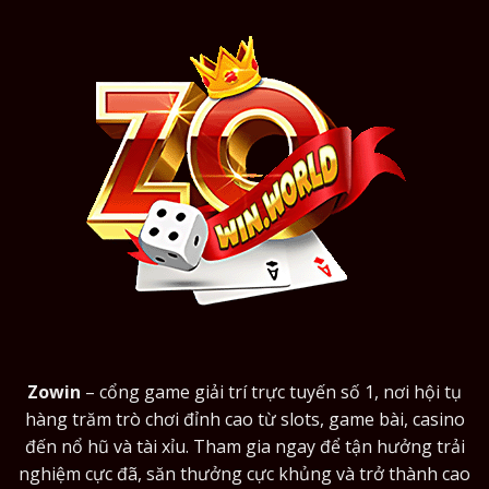
Zowin
– cổng game giải trí trực tuyến số 1, nơi hội tụ
hàng trăm trò chơi đỉnh cao từ slots, game bài, casino
đến nổ hũ và tài xỉu. Tham gia ngay để tận hưởng trải
nghiệm cực đã, săn thưởng cực khủng và trở thành cao