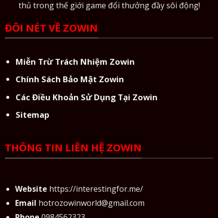
thủ trong thế giới game đổi thưởng đầy sôi động!
ĐÔI NÉT VỀ ZOWIN
Miễn Trừ Trách Nhiệm Zowin
Chính Sách Bảo Mật Zowin
Các Điều Khoản Sử Dụng Tại Zowin
Sitemap
THÔNG TIN LIÊN HỆ ZOWIN
Website
https://interestingfor.me/
Email
hotrozowinworld@gmail.com
Phone
0984562323