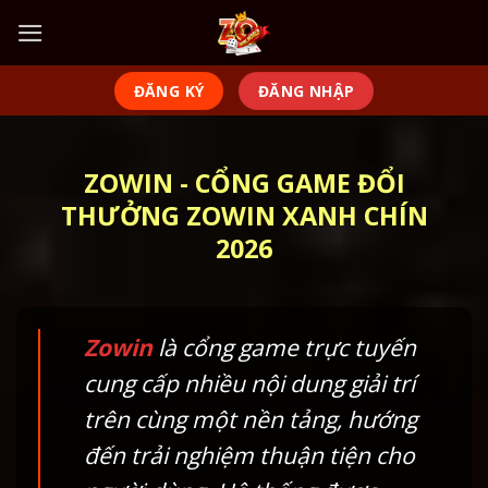
Chuyển
đến
nội
ĐĂNG KÝ
ĐĂNG NHẬP
dung
ZOWIN - CỔNG GAME ĐỔI
THƯỞNG ZOWIN XANH CHÍN
2026
Zowin
là cổng game trực tuyến
cung cấp nhiều nội dung giải trí
trên cùng một nền tảng, hướng
đến trải nghiệm thuận tiện cho