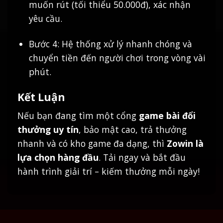
muốn rút (tối thiểu 50.000đ), xác nhận
yêu cầu.
Bước 4: Hệ thống xử lý nhanh chóng và
chuyển tiền đến người chơi trong vòng vài
phút.
Kết Luận
Nếu bạn đang tìm một cổng
game bài đổi
thưởng uy tín
, bảo mật cao, trả thưởng
nhanh và có kho game đa dạng, thì
Zowin là
lựa chọn hàng đầu
. Tải ngay và bắt đầu
hành trình giải trí – kiếm thưởng mỗi ngày!