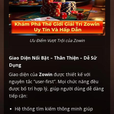
Ưu Điểm Vượt Trội của Zowin
Giao Diện Nổi Bật – Thân Thiện – Dễ Sử
Dụng
Giao diện của
Zowin
được thiết kế với
nguyên tắc “user-first”. Mọi chức năng đều
được bố trí hợp lý, giúp người dùng dễ dàng
tiếp cận:
Hệ thống tìm kiếm thông minh giúp