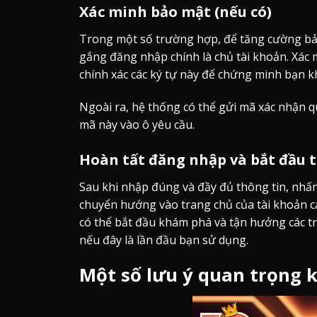
Xác minh bảo mật (nếu có)
Trong một số trường hợp, để tăng cường b
gắng đăng nhập chính là chủ tài khoản. Xác
chính xác các ký tự này để chứng minh bạn k
Ngoài ra, hệ thống có thể gửi mã xác nhận q
mã này vào ô yêu cầu.
Hoàn tất đăng nhập và bắt đầu 
Sau khi nhập đúng và đầy đủ thông tin, nhấn
chuyển hướng vào trang chủ của tài khoản cá 
có thể bắt đầu khám phá và tận hưởng các t
nếu đây là lần đầu bạn sử dụng.
Một số lưu ý quan trọng 