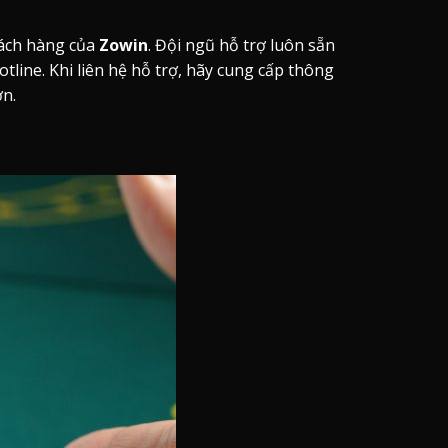
ách hàng của
Zowin
. Đội ngũ hỗ trợ luôn sẵn
otline. Khi liên hệ hỗ trợ, hãy cung cấp thông
ơn.