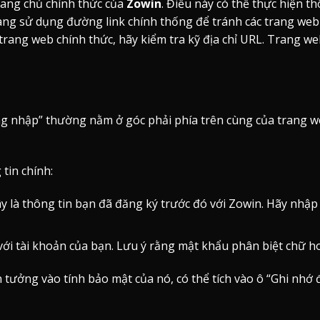
trang chủ chính thức của
Zowin
. Điều này có thể thực hiện t
ang sử dụng đường link chính thống để tránh các trang we
 trang web chính thức, hãy kiểm tra kỹ địa chỉ URL. Trang 
ăng nhập” thường nằm ở góc phải phía trên cùng của trang 
tin chính:
ây là thông tin bạn đã đăng ký trước đó với Zowin. Hãy nhập
ới tài khoản của bạn. Lưu ý rằng mật khẩu phân biệt chữ h
n tưởng vào tính bảo mật của nó, có thể tích vào ô “Ghi nhớ